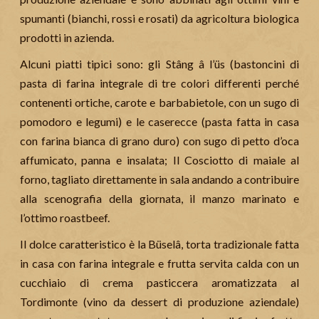
spumanti (bianchi, rossi e rosati) da agricoltura biologica
prodotti in azienda.
Alcuni piatti tipici sono: gli Stâng â l’üs (bastoncini di
pasta di farina integrale di tre colori differenti perché
contenenti ortiche, carote e barbabietole, con un sugo di
pomodoro e legumi) e le caserecce (pasta fatta in casa
con farina bianca di grano duro) con sugo di petto d’oca
affumicato, panna e insalata; Il Cosciotto di maiale al
forno, tagliato direttamente in sala andando a contribuire
alla scenografia della giornata, il manzo marinato e
l’ottimo roastbeef.
Il dolce caratteristico è la Büselâ, torta tradizionale fatta
in casa con farina integrale e frutta servita calda con un
cucchiaio di crema pasticcera aromatizzata al
Tordimonte (vino da dessert di produzione aziendale)