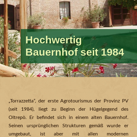
Ein perfekter
Echte Rezepte und
Hintergrund für
Hochwertig
Sich amüsieren und
In der Natur sich
Weinhersteller seit
der Geschmack “von
unvergessliche
Bauernhof seit 1984
fit bleiben
entspannen
langen Jahren…
Einst”
Momente
„Torrazzetta“, der erste Agrotourismus der Provinz PV
(seit 1984), liegt zu Beginn der Hügelgegend des
Oltrepò. Er befindet sich in einem alten Bauernhof.
Seinen ursprünglichen Strukturen gemäß wurde er
umgebaut, ist aber mit allen modernen