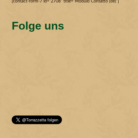
[contact-form-7 id="2708" title="Modulo Contatto (de)"]
Folge uns