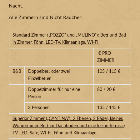
Nacht.
Alle Zimmern sind Nicht Raucher!
Standard Zimmer („POZZO“ und „MULINO“): Bett und Bad
in Zimmer, Föhn, LED-TV, Klimaanlage, WI-FI.
€ PRO
ZIMMER
B&B
Doppelbett oder zwei
105 / 115 €
Einzelbetten
Doppelzimmer für nur eine
80 / 90 €
Person
3 Personen
135 / 145 €
Superior Zimmer („CANTINA“): 2 Ebenen, 2 Bäder, kleines
Wohnzimmer, Bett im Dachboden und eine kleine Terrasse,
TV-LED, Safe, WI-FI, Föhn und Klimaanlage.