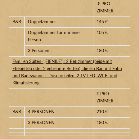
€ PRO
ZIMMER
B&B
Doppelzimmer
145 €
Doppelzimmer für nur eine
105 €
Person
3 Personen
180 €
Familien Suiten („FIENILE“): 2 Bettzimmer (beide mit
Ehebetten oder 2 getrennte Betten), die ein Bad mit Föhn
und Badewanne + Dusche teilen. 2 TV-LED, WI-FI und
Klimatisierung.
€ PRO
ZIMMER
B&B
4 PERSONEN
210 €
3 PERSONEN
180 €