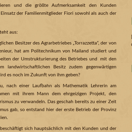
tieren und die größte Aufmerksamkeit den Kunden
insatz der Familienmitglieder Fiori sowohl als auch der
teht aus:
ichen Besitzer des Agrarbetriebes „Torrazzetta“, der von
genieur, hat am Politechnikum von Mailand studiert und
rbeiten der Umstrukturierung des Betriebes und mit den
em landwirtschaftlichen Besitz zudem gegenwärtigen
rd es noch im Zukunft von ihm geben?
rau, nach einer Laufbahn als Mathematik Lehrerin am
mmen mit ihrem Mann dem ehrgeizigen Projekt, den
rismus zu verwandeln. Das geschah bereits zu einer Zeit
mus gab, so entstand hier der erste Betrieb der Provinz
ien.
d beschäftigt sich hauptsächlich mit den Kunden und der