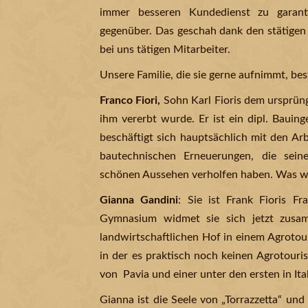
immer besseren Kundedienst zu garan
gegenüber. Das geschah dank den stätigen E
bei uns tätigen Mitarbeiter.
Unsere Familie, die sie gerne aufnimmt, bes
Franco Fiori,
Sohn Karl Fioris dem ursprüngl
ihm vererbt wurde. Er ist ein dipl. Bauin
beschäftigt sich hauptsächlich mit den A
bautechnischen Erneuerungen, die sein
schönen Aussehen verholfen haben. Was wi
Gianna Gandini
: Sie ist Frank Fioris F
Gymnasium widmet sie sich jetzt zusa
landwirtschaftlichen Hof in einem Agrotou
in der es praktisch noch keinen Agrotouris
von Pavia und einer unter den ersten in Ital
Gianna ist die Seele von „Torrazzetta“ un