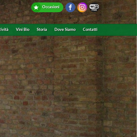
Occasioni
tività
Vini Bio
Storia
Dove Siamo
Contatti