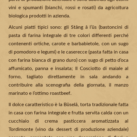
vini e spumanti (bianchi, rossi e rosati) da agricoltura
biologica prodotti in azienda.
Alcuni piatti tipici sono: gli Stâng â l’üs (bastoncini di
pasta di farina integrale di tre colori differenti perché
contenenti ortiche, carote e barbabietole, con un sugo
di pomodoro e legumi) e le caserecce (pasta fatta in casa
con farina bianca di grano duro) con sugo di petto d’oca
affumicato, panna e insalata; Il Cosciotto di maiale al
forno, tagliato direttamente in sala andando a
contribuire alla scenografia della giornata, il manzo
marinato e l’ottimo roastbeef.
Il dolce caratteristico è la Büselâ, torta tradizionale fatta
in casa con farina integrale e frutta servita calda con un
cucchiaio di crema pasticcera aromatizzata al
Tordimonte (vino da dessert di produzione aziendale)